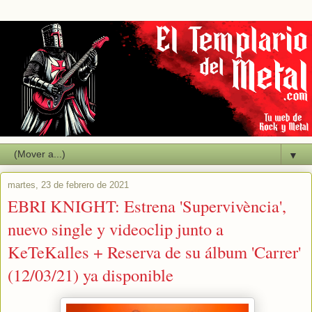
▼
martes, 23 de febrero de 2021
EBRI KNIGHT: Estrena 'Supervivència',
nuevo single y videoclip junto a
KeTeKalles + Reserva de su álbum 'Carrer'
(12/03/21) ya disponible