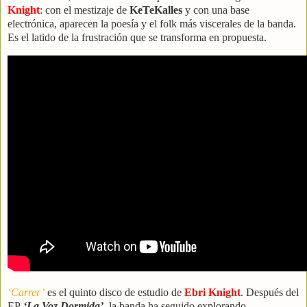
Knight
: con el mestizaje de
KeTeKalles
y con una base
electrónica, aparecen la poesía y el folk más viscerales de la banda.
Es el latido de la frustración que se transforma en propuesta.
‘Carrer’
es el quinto disco de estudio de
Ebri Knight
. Después del
EP
‘La Voz Dormida’,
la banda ha seguido explorando