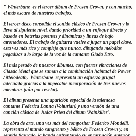
"'Winterbane' es el tercer álbum de Frozen Crown, y con mucho,
el más oscuro de nuestros trabajos.
El tercer disco consolida el sonido clásico de Frozen Crown y lo
lleva al siguiente nivel, dando prioridad a un enfoque directo y
basado en baterías potentes y dinámicas y líneas de bajo
atronadores. El trabajo de guitarra vuelve a jugar un papel clave,
esta vez más rico y complejo que nunca, dibujando melodías
pegadizas a lo largo de la voz de la cantante Giada Etro.
El más pesado de nuestros álbumes, con fuertes vibraciones de
Classic Metal que se suman a la combinación habitual de Power
/ Melodeath, 'Winterbane' representa un esfuerzo grupal
adecuado gracias a la impecable incorporación de tres nuevos
miembros (aún por revelar).
El álbum presenta una aparición especial de la talentosa
cantante Federica Lanna (Volturian) y una versión de una
canción clásica de Judas Priest del álbum 'Painkiller'.
La obra de arte, una vez más del compositor Federico Mondelli,
representa el mundo sangriento y bélico de Frozen Crown y, en
sentido figurado, la banda enfrentando su encarnación anterior,