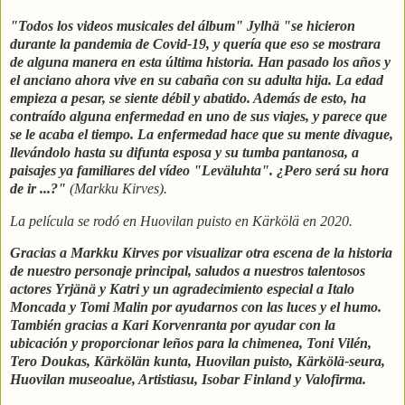
"Todos los videos musicales del álbum" Jylhä "se hicieron
durante la pandemia de Covid-19, y quería que eso se mostrara
de alguna manera en esta última historia. Han pasado los años y
el anciano ahora vive en su cabaña con su adulta hija. La edad
empieza a pesar, se siente débil y abatido. Además de esto, ha
contraído alguna enfermedad en uno de sus viajes, y parece que
se le acaba el tiempo. La enfermedad hace que su mente divague,
llevándolo hasta su difunta esposa y su tumba pantanosa, a
paisajes ya familiares del vídeo "Leväluhta". ¿Pero será su hora
de ir ...?"
(Markku Kirves).
La película se rodó en Huovilan puisto en Kärkölä en 2020.
Gracias a Markku Kirves por visualizar otra escena de la historia
de nuestro personaje principal, saludos a nuestros talentosos
actores Yrjänä y Katri y un agradecimiento especial a Italo
Moncada y Tomi Malin por ayudarnos con las luces y el humo.
También gracias a Kari Korvenranta por ayudar con la
ubicación y proporcionar leños para la chimenea, Toni Vilén,
Tero Doukas, Kärkölän kunta, Huovilan puisto, Kärkölä-seura,
Huovilan museoalue, Artistiasu, Isobar Finland y Valofirma.