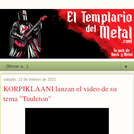
▼
sábado, 13 de febrero de 2021
KORPIKLAANI lanzan el video de su
tema "Tuuleton"