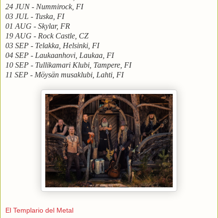
24 JUN - Nummirock, FI
03 JUL - Tuska, FI
01 AUG - Skylar, FR
19 AUG - Rock Castle, CZ
03 SEP - Telakka, Helsinki, FI
04 SEP - Laukaanhovi, Laukaa, FI
10 SEP - Tullikamari Klubi, Tampere, FI
11 SEP - Möysän musaklubi, Lahti, FI
El Templario del Metal