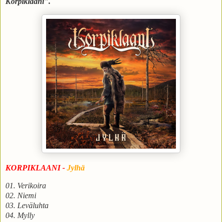
Korpiklaani".
KORPIKLAANI
-
Jylhä
01. Verikoira
02. Niemi
03. Leväluhta
04. Mylly