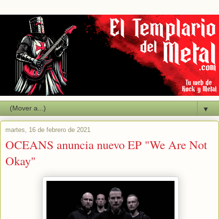
▼
martes, 16 de febrero de 2021
OCEANS anuncia nuevo EP "We Are Not
Okay"