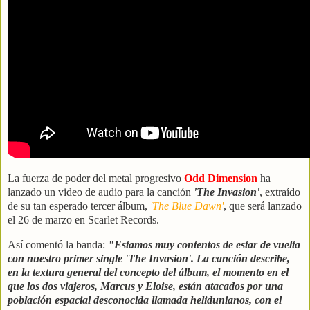
La fuerza de poder del metal progresivo
Odd Dimension
ha
lanzado un video de audio para la canción
'The Invasion'
, extraído
de su tan esperado tercer álbum,
'The Blue Dawn'
, que será lanzado
el 26 de marzo en Scarlet Records.
Así comentó la banda:
"Estamos muy contentos de estar de vuelta
con nuestro primer single 'The Invasion'. La canción describe,
en la textura general del concepto del álbum, el momento en el
que los dos viajeros, Marcus y Eloise, están atacados por una
población espacial desconocida llamada helidunianos, con el