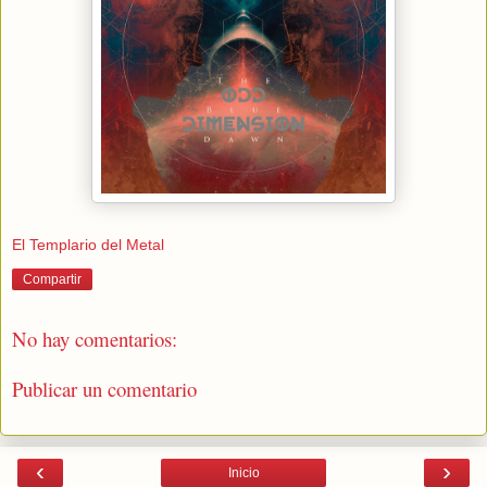
El Templario del Metal
Compartir
No hay comentarios:
Publicar un comentario
‹
›
Inicio