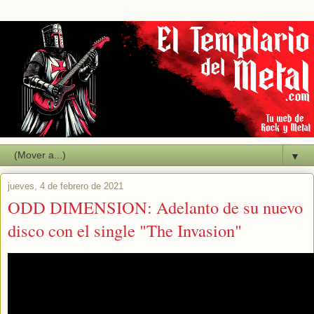
▼
jueves, 4 de febrero de 2021
ODD DIMENSION: Adelanto de su nuevo
disco con el single "The Invasion"