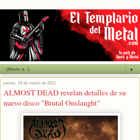
▼
jueves, 18 de marzo de 2021
ALMOST DEAD revelan detalles de su
nuevo disco "Brutal Onslaught"