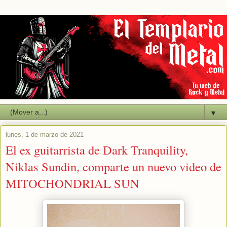
▼
lunes, 1 de marzo de 2021
El ex guitarrista de Dark Tranquility,
Niklas Sundin, comparte un nuevo video de
MITOCHONDRIAL SUN