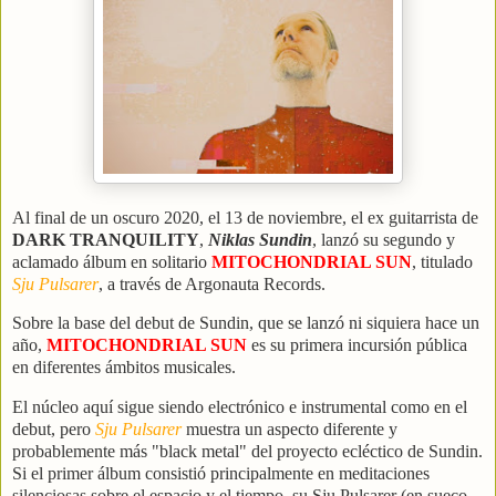
Al final de un oscuro 2020, el 13 de noviembre, el ex guitarrista de
DARK TRANQUILITY
,
Niklas Sundin
, lanzó su segundo y
aclamado álbum en solitario
MITOCHONDRIAL SUN
, titulado
Sju Pulsarer
, a través de Argonauta Records.
Sobre la base del debut de Sundin, que se lanzó ni siquiera hace un
año,
MITOCHONDRIAL SUN
es su primera incursión pública
en diferentes ámbitos musicales.
El núcleo aquí sigue siendo electrónico e instrumental como en el
debut, pero
Sju Pulsarer
muestra un aspecto diferente y
probablemente más "black metal" del proyecto ecléctico de Sundin.
Si el primer álbum consistió principalmente en meditaciones
silenciosas sobre el espacio y el tiempo, su Sju Pulsarer (en sueco