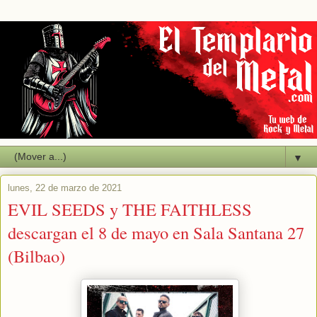
▼
lunes, 22 de marzo de 2021
EVIL SEEDS y THE FAITHLESS
descargan el 8 de mayo en Sala Santana 27
(Bilbao)