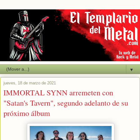
▼
jueves, 18 de marzo de 2021
IMMORTAL SYNN arremeten con
"Satan's Tavern", segundo adelanto de su
próximo álbum