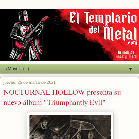
▼
jueves, 25 de marzo de 2021
NOCTURNAL HOLLOW presenta su
nuevo álbum "Triumphantly Evil"