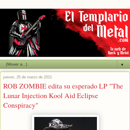
▼
jueves, 25 de marzo de 2021
ROB ZOMBIE edita su esperado LP "The
Lunar Injection Kool Aid Eclipse
Conspiracy"