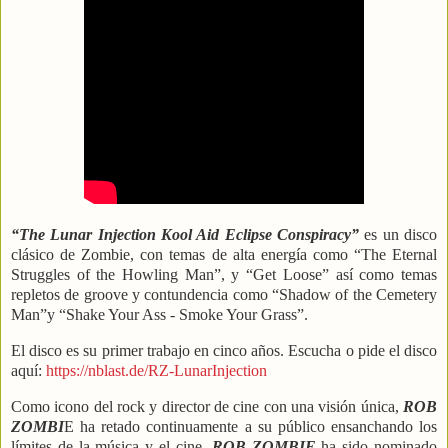
“The Lunar Injection Kool Aid Eclipse Conspiracy”
es un disco
clásico de Zombie, con temas de alta energía como “The Eternal
Struggles of the Howling Man”, y “Get Loose” así como temas
repletos de groove y contundencia como “Shadow of the Cemetery
Man”y “Shake Your Ass - Smoke Your Grass”.
El disco es su primer trabajo en cinco años. Escucha o pide el disco
aquí:
https://nblast.de/RZ-LunarInjection
Como icono del rock y director de cine con una visión única,
ROB
ZOMBI
E ha retado continuamente a su público ensanchando los
límites de la música y el cine.
ROB ZOMBIE
ha sido nominado