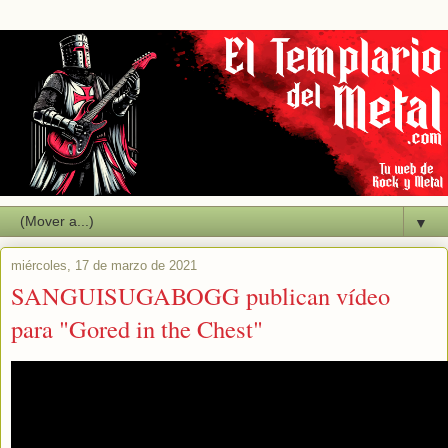
▼
miércoles, 17 de marzo de 2021
SANGUISUGABOGG publican vídeo
para "Gored in the Chest"