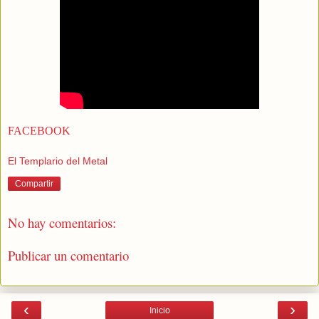
FACEBOOK
El Templario del Metal
Compartir
No hay comentarios:
Publicar un comentario
‹
›
Inicio