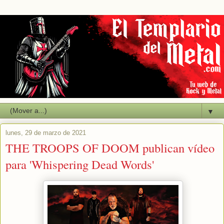
▼
lunes, 29 de marzo de 2021
THE TROOPS OF DOOM publican vídeo
para 'Whispering Dead Words'