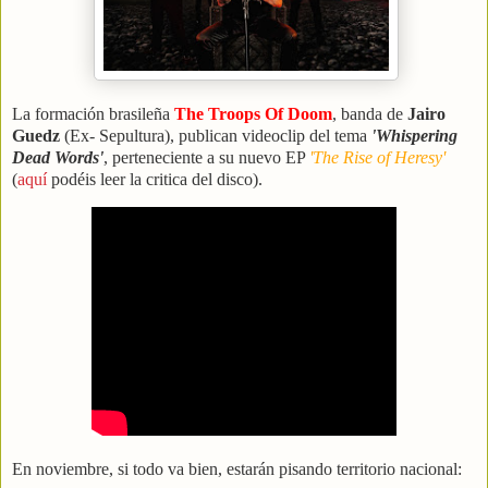
La formación brasileña
The Troops Of Doom
, banda de
Jairo
Guedz
(Ex- Sepultura), publican videoclip del tema
'Whispering
Dead Words'
, perteneciente a su nuevo EP
'The Rise of Heresy'
(
aquí
podéis leer la critica del disco).
En noviembre, si todo va bien, estarán pisando territorio nacional: