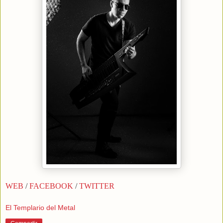
WEB
/
FACEBOOK
/
TWITTER
El Templario del Metal