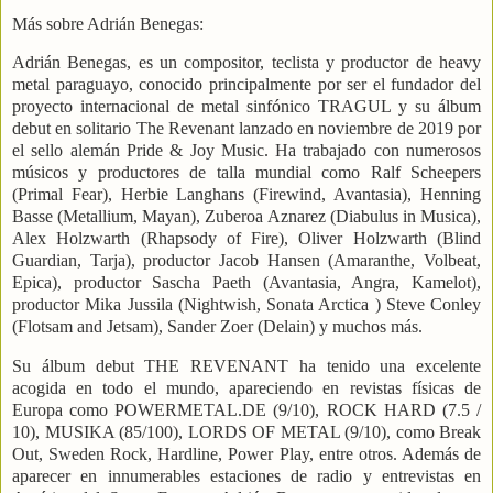
Más sobre Adrián Benegas:
Adrián
Benegas, es un compositor, teclista y productor de heavy
metal paraguayo, conocido principalmente por ser el fundador del
proyecto internacional de metal sinfónico TRAGUL y su álbum
debut en solitario The Revenant lanzado en noviembre de 2019 por
el sello alemán Pride & Joy Music. Ha trabajado con numerosos
músicos y productores de talla mundial como Ralf Scheepers
(Primal Fear), Herbie Langhans (Firewind, Avantasia), Henning
Basse (Metallium, Mayan), Zuberoa Aznarez (Diabulus in Musica),
Alex Holzwarth (Rhapsody of Fire), Oliver Holzwarth (Blind
Guardian, Tarja), productor Jacob Hansen (Amaranthe, Volbeat,
Epica), productor Sascha Paeth (Avantasia, Angra, Kamelot),
productor Mika Jussila (Nightwish, Sonata Arctica ) Steve Conley
(Flotsam and Jetsam), Sander Zoer (Delain) y muchos más.
Su álbum debut THE REVENANT ha tenido una excelente
acogida en todo el mundo, apareciendo en revistas físicas de
Europa como POWERMETAL.DE (9/10), ROCK HARD (7.5 /
10), MUSIKA (85/100), LORDS OF METAL (9/10), como Break
Out, Sweden Rock, Hardline, Power Play, entre otros. Además de
aparecer en innumerables estaciones de radio y entrevistas en