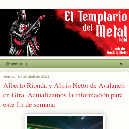
▼
viernes, 16 de abril de 2021
Alberto Rionda y Alirio Netto de Avalanch
en Gira. Actualizamos la información para
este fin de semana