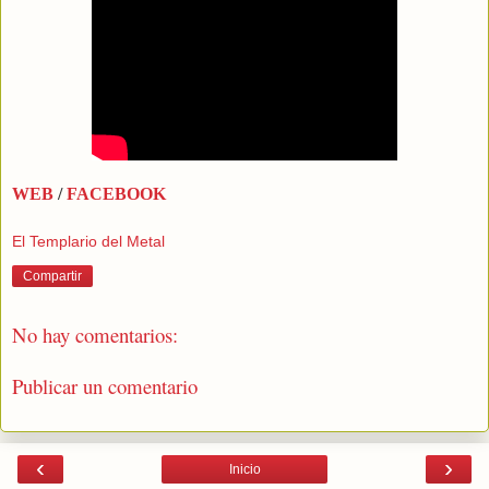
WEB
/
FACEBOOK
El Templario del Metal
Compartir
No hay comentarios:
Publicar un comentario
‹
›
Inicio