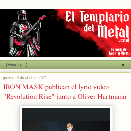
▼
jueves, 8 de abril de 2021
IRON MASK publican el lyric video
"Revolution Rise" junto a Oliver Hartmann