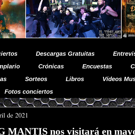
iertos
Descargas Gratuitas
Entrevi
mplario
Crónicas
Encuestas
C
as
Sorteos
Libros
Vídeos Mus
Fotos conciertos
ril de 2021
MANTIS nos visitará en may