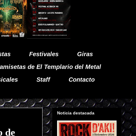
stas
Festivales
Giras
amisetas de El Templario del Metal
icales
Staff
Contacto
Noticia destacada
o de