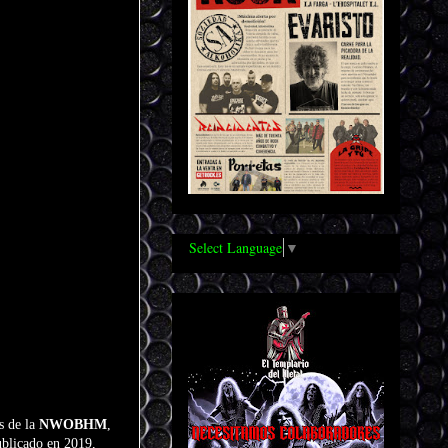
Select Language
▼
s de la
NWOBHM
,
ublicado en 2019,