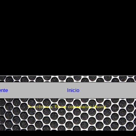
ente
Inicio
Suscribirse a:
Enviar comentarios (Atom)