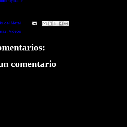
.com/troymantis
io del Metal
iras
,
Videos
omentarios:
 un comentario