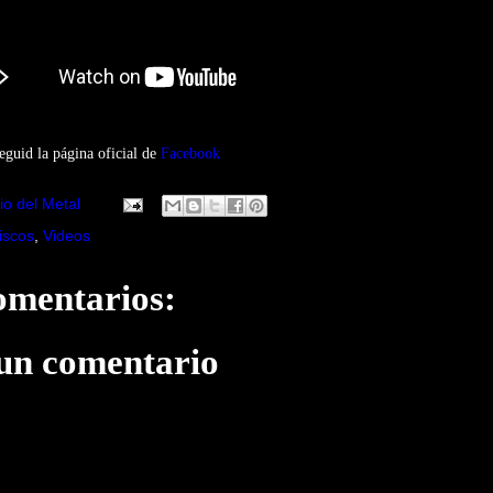
eguid la página oficial de
Facebook
io del Metal
iscos
,
Videos
omentarios:
 un comentario