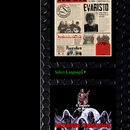
o
Select Language
▼