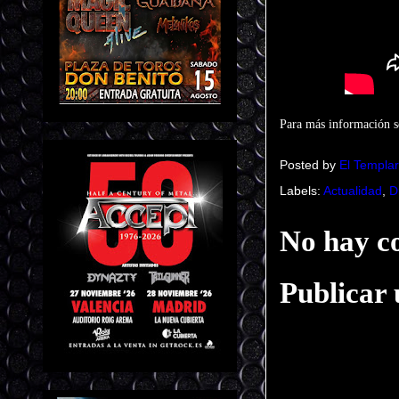
Para más información s
Posted by
El Templar
Labels:
Actualidad
,
D
No hay c
Publicar