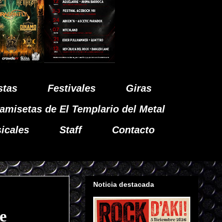
stas
Festivales
Giras
amisetas de El Templario del Metal
icales
Staff
Contacto
Noticia destacada
e