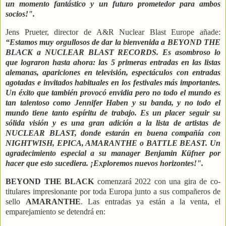
un momento fantástico y un futuro prometedor para ambos
socios!".
Jens Prueter, director de A&R Nuclear Blast Europe añade:
“Estamos muy orgullosos de dar la bienvenida a BEYOND THE
BLACK a NUCLEAR BLAST RECORDS. Es asombroso lo
que lograron hasta ahora: las 5 primeras entradas en las listas
alemanas, apariciones en televisión, espectáculos con entradas
agotadas e invitados habituales en los festivales más importantes.
Un éxito que también provocó envidia pero no todo el mundo es
tan talentoso como Jennifer Haben y su banda, y no todo el
mundo tiene tanto espíritu de trabajo. Es un placer seguir su
sólida visión y es una gran adición a la lista de artistas de
NUCLEAR BLAST, donde estarán en buena compañía con
NIGHTWISH, EPICA, AMARANTHE o BATTLE BEAST. Un
agradecimiento especial a su manager Benjamin Küfner por
hacer que esto sucediera. ¡Exploremos nuevos horizontes!".
BEYOND THE BLACK
comenzará 2022 con una gira de co-
titulares impresionante por toda Europa junto a sus compañeros de
sello
AMARANTHE
. Las entradas ya están a la venta, el
emparejamiento se detendrá en: