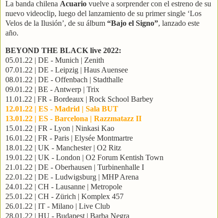
La banda chilena
Acuario
vuelve a sorprender con el estreno de su
nuevo videoclip, luego del lanzamiento de su primer single ‘Los
Velos de la Ilusión’, de su álbum
“Bajo el Signo”
, lanzado este
año.
BEYOND THE BLACK live 2022:
05.01.22 | DE - Munich | Zenith
07.01.22 | DE - Leipzig | Haus Auensee
08.01.22 | DE - Offenbach | Stadthalle
09.01.22 | BE - Antwerp | Trix
11.01.22 | FR - Bordeaux | Rock School Barbey
12.01.22 | ES - Madrid | Sala BUT
13.01.22 | ES - Barcelona | Razzmatazz II
15.01.22 | FR - Lyon | Ninkasi Kao
16.01.22 | FR - Paris | Elysée Montmartre
18.01.22 | UK - Manchester | O2 Ritz
19.01.22 | UK - London | O2 Forum Kentish Town
21.01.22 | DE - Oberhausen | Turbinenhalle I
22.01.22 | DE - Ludwigsburg | MHP Arena
24.01.22 | CH - Lausanne | Metropole
25.01.22 | CH - Zürich | Komplex 457
26.01.22 | IT - Milano | Live Club
28.01.22 | HU - Budapest | Barba Negra