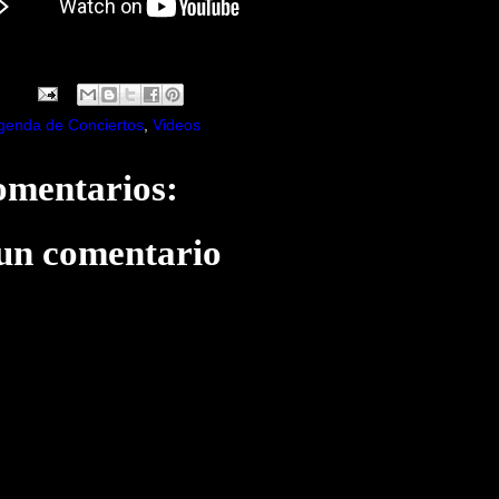
genda de Conciertos
,
Videos
omentarios:
 un comentario