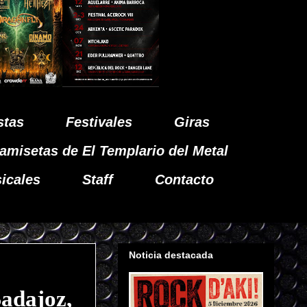
stas
Festivales
Giras
amisetas de El Templario del Metal
icales
Staff
Contacto
Noticia destacada
adajoz,