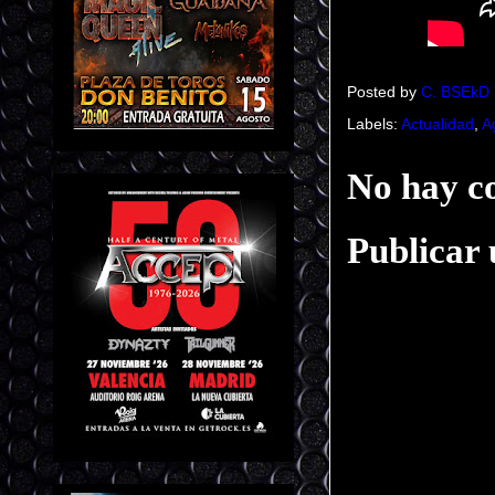
Posted by
C. BSEkD
Labels:
Actualidad
,
A
No hay c
Publicar