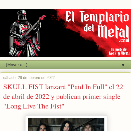
▼
sábado, 26 de febrero de 2022
SKULL FIST lanzará "Paid In Full" el 22
de abril de 2022 y publican primer single
"Long Live The Fist"