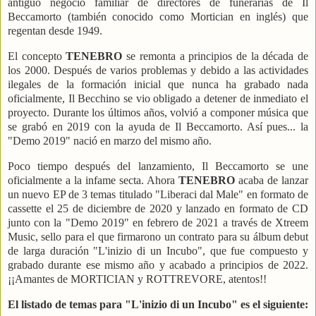
antiguo negocio familiar de directores de funerarias de Il
Beccamorto (también conocido como Mortician en inglés) que
regentan desde 1949.
El concepto
TENEBRO
se remonta a principios de la década de
los 2000. Después de varios problemas y debido a las actividades
ilegales de la formación inicial que nunca ha grabado nada
oficialmente, Il Becchino se vio obligado a detener de inmediato el
proyecto. Durante los últimos años, volvió a componer música que
se grabó en 2019 con la ayuda de Il Beccamorto. Así pues... la
"Demo 2019" nació en marzo del mismo año.
Poco tiempo después del lanzamiento, Il Beccamorto se une
oficialmente a la infame secta. Ahora
TENEBRO
acaba de lanzar
un nuevo EP de 3 temas titulado "Liberaci dal Male" en formato de
cassette el 25 de diciembre de 2020 y lanzado en formato de CD
junto con la "Demo 2019" en febrero de 2021 a través de Xtreem
Music, sello para el que firmarono un contrato para su álbum debut
de larga duración "L'inizio di un Incubo", que fue compuesto y
grabado durante ese mismo año y acabado a principios de 2022.
¡¡Amantes de MORTICIAN y ROTTREVORE, atentos!!
El listado de temas para "L'inizio di un Incubo" es el siguiente: