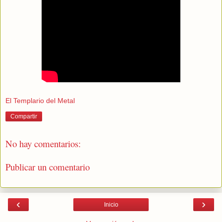
El Templario del Metal
Compartir
No hay comentarios:
Publicar un comentario
‹
›
Inicio