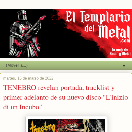
▼
martes, 15 de marzo de 2022
TENEBRO revelan portada, tracklist y
primer adelanto de su nuevo disco "L'inizio
di un Incubo"