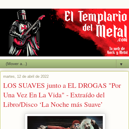
▼
martes, 12 de abril de 2022
LOS SUAVES junto a EL DROGAS "Por
Una Vez En La Vida" - Extraído del
Libro/Disco ‘La Noche más Suave’