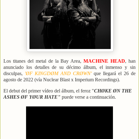
Los titanes del metal de la Bay Area,
MACHINE HEAD
, han
anunciado los detalles de su décimo álbum, el inmenso y sin
disculpas,
'ØF KINGDØM AND CRØWN'
que llegará el 26 de
agosto de 2022 (vía Nuclear Blast x Imperium Recordings).
El debut del primer vídeo del álbum, el feroz "
CHØKE ØN THE
ASHES ØF YØUR HATE"
puede verse a continuación.