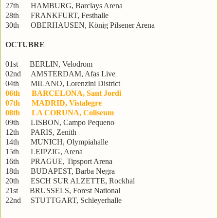
27th HAMBURG, Barclays Arena
28th FRANKFURT, Festhalle
30th OBERHAUSEN, König Pilsener Arena
OCTUBRE
01st BERLIN, Velodrom
02nd AMSTERDAM, Afas Live
04th MILANO, Lorenzini District
06th BARCELONA, Sant Jordi
07th MADRID, Vistalegre
08th LA CORUNA, Coliseum
09th LISBON, Campo Pequeno
12th PARIS, Zenith
14th MUNICH, Olympiahalle
15th LEIPZIG, Arena
16th PRAGUE, Tipsport Arena
18th BUDAPEST, Barba Negra
20th ESCH SUR ALZETTE, Rockhal
21st BRUSSELS, Forest National
22nd STUTTGART, Schleyerhalle