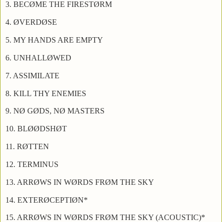
3. BECØME THE FIRESTØRM
4. ØVERDØSE
5. MY HANDS ARE EMPTY
6. UNHALLØWED
7. ASSIMILATE
8. KILL THY ENEMIES
9. NØ GØDS, NØ MASTERS
10. BLØØDSHØT
11. RØTTEN
12. TERMINUS
13. ARRØWS IN WØRDS FRØM THE SKY
14. EXTERØCEPTIØN*
15. ARRØWS IN WØRDS FRØM THE SKY (ACOUSTIC)*