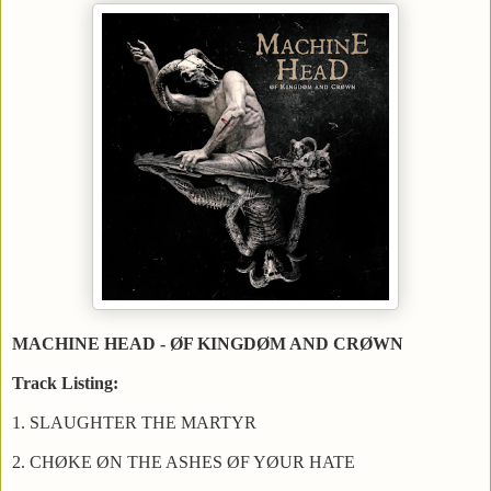
MACHINE HEAD - ØF KINGDØM AND CRØWN
Track Listing:
1. SLAUGHTER THE MARTYR
2. CHØKE ØN THE ASHES ØF YØUR HATE