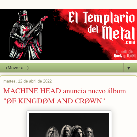
▼
martes, 12 de abril de 2022
MACHINE HEAD anuncia nuevo álbum
"ØF KINGDØM AND CRØWN"