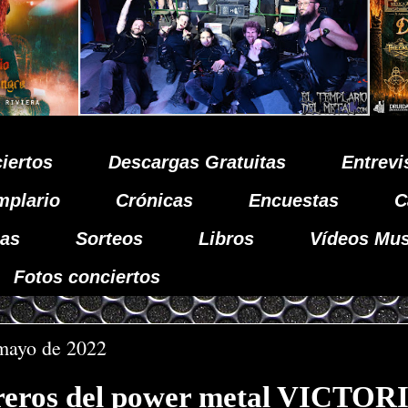
iertos
Descargas Gratuitas
Entrevi
mplario
Crónicas
Encuestas
C
as
Sorteos
Libros
Vídeos Mus
Fotos conciertos
 mayo de 2022
reros del power metal VICTOR