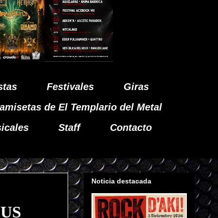
stas
Festivales
Giras
amisetas de El Templario del Metal
icales
Staff
Contacto
Noticia destacada
IUS