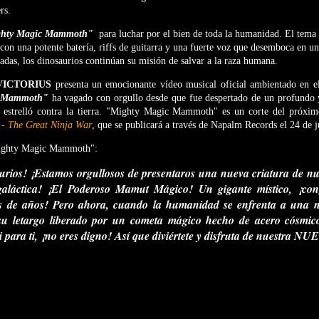
rs.
hty Magic Mammoth"
para luchar por el bien de toda la humanidad. El tema 
con una potente batería, riffs de guitarra y una fuerte voz que desemboca en un 
das, los dinosaurios continúan su misión de salvar a la raza humana.
VICTORIUS
presenta un emocionante vídeo musical oficial ambientado en el
c Mammoth"
ha vagado con orgullo desde que fue despertado de un profundo 
e estrelló contra la tierra. "Mighty Magic Mammoth" es un corte del próxi
 - The Great Ninja War
, que se publicará a través de Napalm Records el 24 de 
ghty Magic Mammoth":
rios! ¡Estamos orgullosos de presentaros una nueva criatura de nue
ergaláctica! ¡El Poderoso Mamut Mágico! Un gigante místico, ¡con
es de años! Pero ahora, cuando la humanidad se enfrenta a una 
u letargo liberado por un cometa mágico hecho de acero cósmico
si para ti, ¡no eres digno! Así que diviértete y disfruta de nuestr