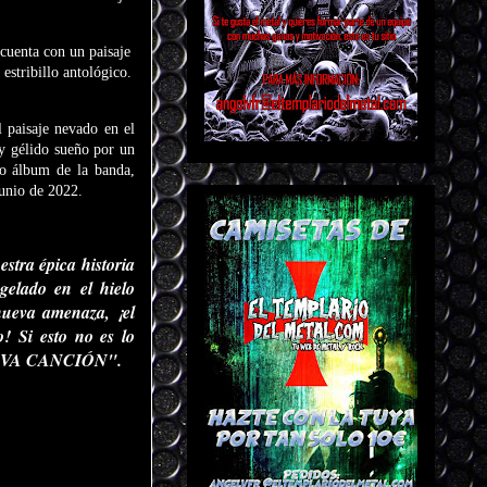
cuenta con un paisaje
estribillo antológico.
 paisaje nevado en el
y gélido sueño por un
mo álbum de la banda,
junio de 2022.
stra épica historia
gelado en el hielo
nueva amenaza, ¡el
! Si esto no es lo
a NUEVA CANCIÓN".