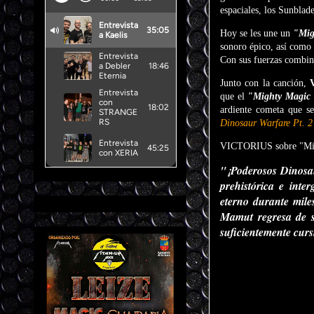
espaciales, los Sunblade
Hoy se les une un
"Mig
sonoro épico, así como 
Con sus fuerzas combina
Junto con la canción,
que el
"Mighty Magi
ardiente cometa que s
Dinosaur Warfare Pt. 2
VICTORIUS sobre "Mi
"¡Poderosos Dinosau
prehistórica e int
eterno durante mil
Mamut regresa de s
suficientemente cur