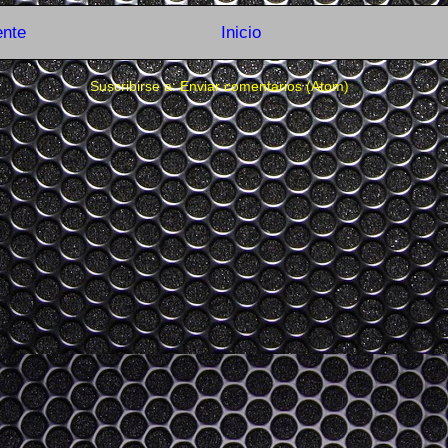
ente
Inicio
Suscribirse a:
Enviar comentarios (Atom)