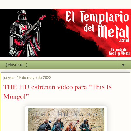
▼
jueves, 19 de mayo de 2022
THE HU estrenan video para “This Is
Mongol”