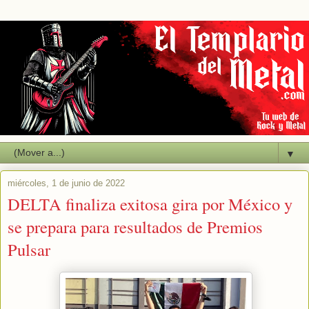
▼
miércoles, 1 de junio de 2022
DELTA finaliza exitosa gira por México y
se prepara para resultados de Premios
Pulsar