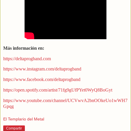
Más información en:
https://deltaprogband.com
https://www.instagram.com/deltaprogband
https://www.facebook.com/deltaprogband
https://open.spotify.com/artist/71fg9gUfPYet0WyQ8BoGyt
https://www.youtube.com/channel/UCVwvA2bnOOkeUo1wWH7
Gpqg
El Templario del Metal
Compartir