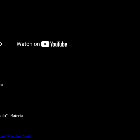
ra
lo": Batería
.com/AbsolomMetal