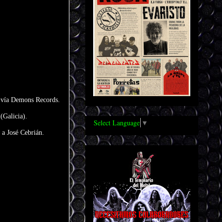
o vía Demons Records.
(Galicia).
Select Language
▼
 a José Cebrián.