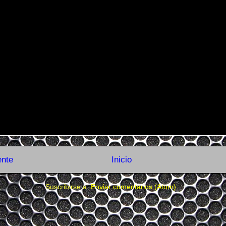
ente
Inicio
Suscribirse a:
Enviar comentarios (Atom)