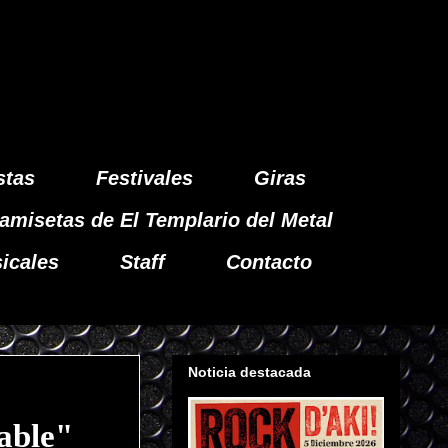
stas
Festivales
Giras
amisetas de El Templario del Metal
icales
Staff
Contacto
Noticia destacada
able"