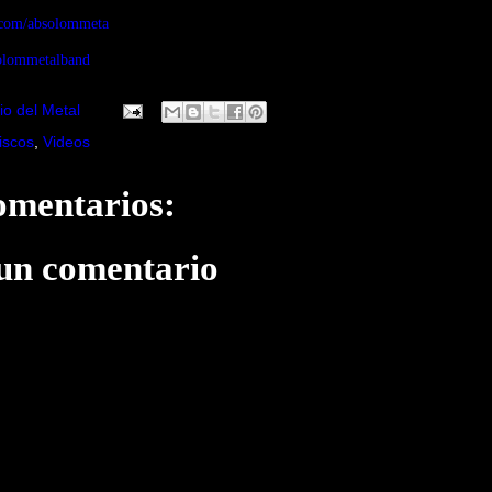
.com/absolommeta
solommetalband
io del Metal
iscos
,
Videos
omentarios:
 un comentario