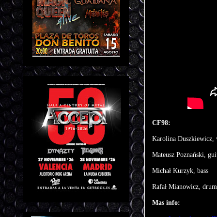
CF98:
Karolina Duszkiewicz, 
Mateusz Poznański, gui
Michał Kurzyk, bass
Rafał Mianowicz, drum
Mas info: