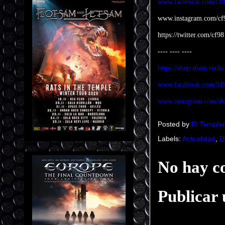
www.facebook.com/cf9
www.instagram.com/cf
https://twitter.com/cf98
---- ---- ----
https://shop.sbam.rocks
www.facebook.com/
www.instagram.com/sb
Posted by
El Templar
Labels:
Actualidad
,
D
No hay c
Publicar