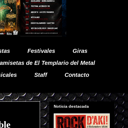
stas
Festivales
Giras
amisetas de El Templario del Metal
icales
Staff
Contacto
Noticia destacada
ble