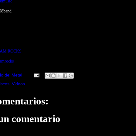
8music
98band
SBAM.ROCKS
amrocks
io del Metal
iscos
,
Videos
omentarios:
 un comentario