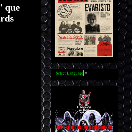
' que
ords
Select Language
▼