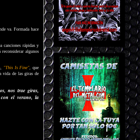
onde va. Formada hace
a canciones rápidas y
á reconsiderar algunos
a,
"This Is Fine"
, que
 vida de las giras de
s, nos trae giras,
 con el verano, la