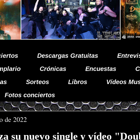
iertos
Descargas Gratuitas
Entrevi
mplario
Crónicas
Encuestas
C
as
Sorteos
Libros
Vídeos Mus
Fotos conciertos
io de 2022
a su nuevo single y vídeo "Dou