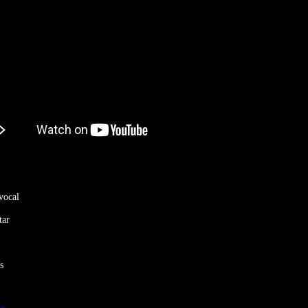
vocal
tar
s