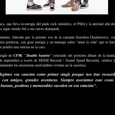
aca, que lleva la energía del punk rock melódico, el PMA y la amistad allá d
 sigue siendo fiel a sus raíces skatepunk.
entes, liderado por la potente voz de la cantante Karolina Duszkiewicz, cre
ría positivas, con gran energía y un mensaje sobre "amar la vida" que te har
te pondrá una sonrisa en la cara.
single de
CF98
,
"Double Sunrise"
(extraído del próximo álbum de la band
 de septiembre a través de SBÄM Records / Sound Speed Records), celebra la
vidamente los momentos inolvidables vividos en la carretera.
legimos esa canción como primer single porque nos trae recuerdo
nes con amigos, grandes aventuras. Siempre asociamos esas cosas
 buenas, positivas y memorables suceden en esa estación".