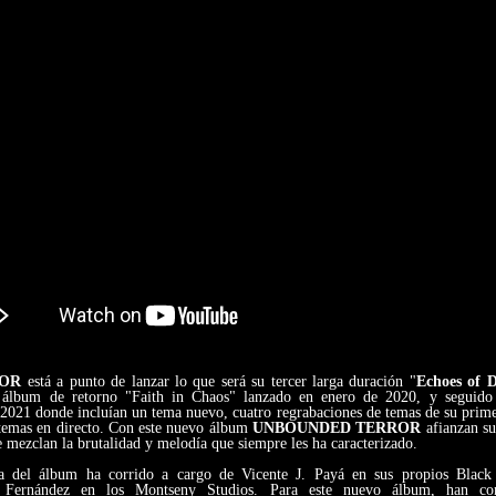
ROR
está a punto de lanzar lo que será su tercer larga duración "
Echoes of D
 álbum de retorno "Faith in Chaos" lanzado en enero de 2020, y seguido
2021 donde incluían un tema nuevo, cuatro regrabaciones de temas de su prime
s temas en directo. Con este nuevo álbum
UNBOUNDED TERROR
afianzan su
 mezclan la brutalidad y melodía que siempre les ha caracterizado.
a del álbum ha corrido a cargo de Vicente J. Payá en sus propios Black
i Fernández en los Montseny Studios. Para este nuevo álbum, han con