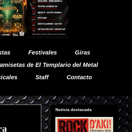
stas
Festivales
Giras
amisetas de El Templario del Metal
icales
Staff
Contacto
Noticia destacada
ra