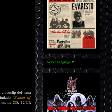
Select Language
▼
 videoclip del tema
titulado
"
Echoes of
ormatos CD, 12"LP,