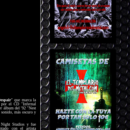
espair
" que marca la
 por el CD "Infernal
r álbum del '92 "Nest
 sonido, más oscuro y
 Night Studios y fue
tado con el artista