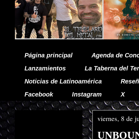
Página principal
Agenda de Conc
Lanzamientos
La Taberna del Te
Noticias de Latinoamérica
Reseñ
Facebook
Instagram
X
viernes, 8 de j
UNBOUND