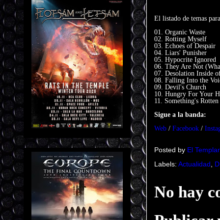
El listado de temas para
01. Organic Waste
02. Rotting Myself
03. Echoes of Despair
04. Liars' Punisher
05. Hypocrite Ignored
06. They Are Not (Wha
07. Desolation Inside 
08. Falling Into the Vo
09. Devil's Church
10. Hungry For Your H
11. Something's Rotten
Sigue a la banda:
Web
/
Facebook
/
Inst
Posted by
El Templar
Labels:
Actualidad
,
D
No hay c