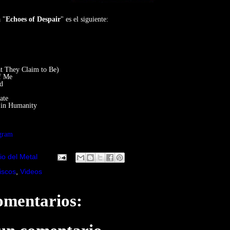
 "
Echoes of Despair
" es el siguiente:
t They Claim to Be)
of Me
id
ate
 in Humanity
agram
io del Metal
iscos
,
Videos
omentarios: