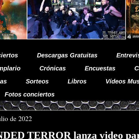
iertos
Descargas Gratuitas
Entrevi
mplario
Crónicas
Encuestas
C
as
Sorteos
Libros
Vídeos Mus
Fotos conciertos
ulio de 2022
ED TERROR lanza video pa