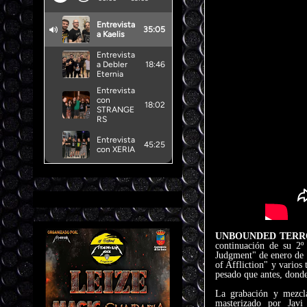
UNBOUNDED TER
continuación de su 2º
Judgment" de enero de 
of Affliction" y vario
pesado que antes, donde
La grabación y mezcl
masterizado por Jav