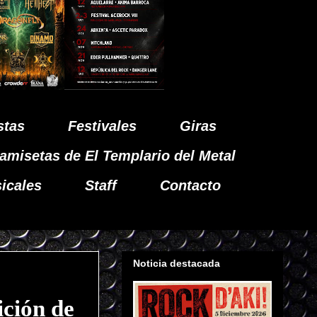
stas
Festivales
Giras
amisetas de El Templario del Metal
icales
Staff
Contacto
Noticia destacada
ición de