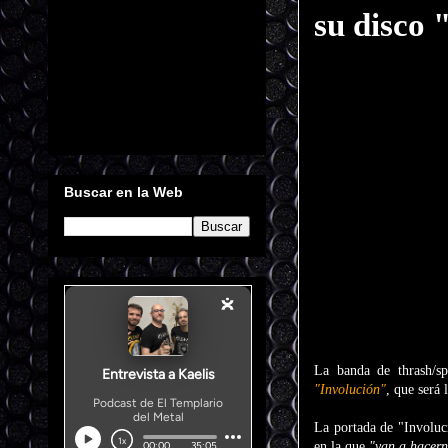
su disco 
Buscar en la Web
La banda de thrash/s
"Involución"
, que será
La portada de "Involuc
en la que
"van a hacerno