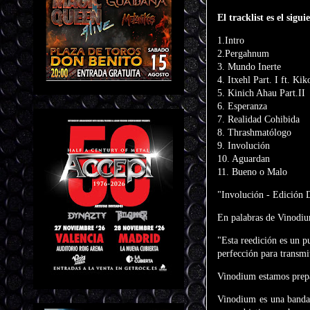
El tracklist es el sigu
1.Intro
2.Pergahnum
3. Mundo Inerte
4. Itxehl Part.
I ft. Kik
5. Kinich Ahau Part.II
6.
Esperanza
7. Realidad Cohibida
8. Thrashmatólogo
9. Involución
10. Aguardan
11. Bueno o Malo
"Involución - Edición 
En palabras de Vinodi
"Esta reedición es un 
perfección para transmit
Vinodium estamos prepar
Vinodium es una banda