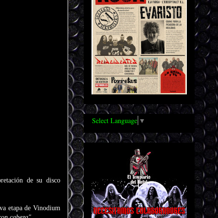
Select Language
▼
retación de su disco
eva etapa de Vinodium
 con cabeza".