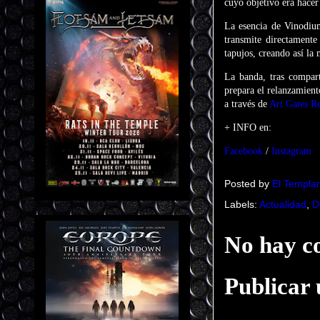
cuyo objetivo era hacer
La esencia de Vinodium
transmite directamente
tapujos, creando así la
La banda, tras compar
prepara el relanzamient
a través de
Art Gates R
+ INFO en:
Facebook
/
Instagram
Posted by
El Templar
Labels:
Actualidad
,
D
No hay c
Publicar