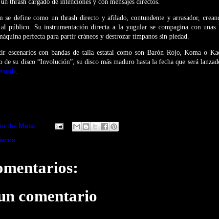
 un thrash cargado de intenciones y con mensajes directos.
 se define como un thrash directo y afilado, contundente y arrasador, crean
 al público. Su instrumentación directa a la yugular se compagina con unas l
 máquina perfecta para partir cráneos y destrozar tímpanos sin piedad.
tir escenarios con bandas de talla estatal como son Barón Rojo, Koma o K
o de su disco “Involución”, su disco más maduro hasta la fecha que será lanzado
ecords
.
io del Metal
iscos
omentarios:
 un comentario