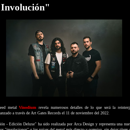
"Involución"
peed metal
Vinodium
revela numerosos detalles de lo que será la reinterp
 lanzado a través de Art Gates Records el 11 de noviembre del 2022.
ión - Edición Deluxe" ha sido realizada por Arca Design y representa una nu
s "involucionar" a las raíces del metal más directo y agresivo, sin dejar títere