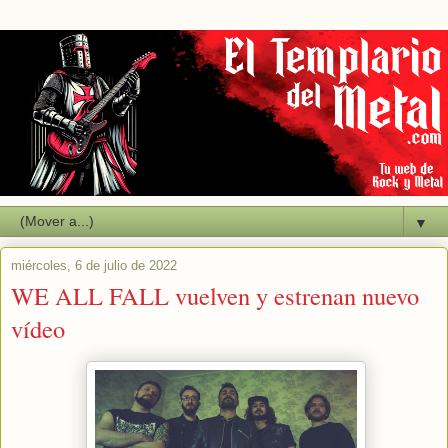
▼
miércoles, 6 de julio de 2022
WE ALL FALL vuelven y estrenan nuevo
vídeo