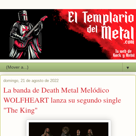
▼
domingo, 21 de agosto de 2022
La banda de Death Metal Melódico
WOLFHEART lanza su segundo single
"The King"