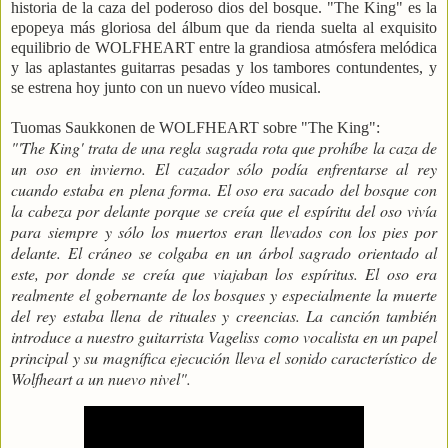
historia de la caza del poderoso dios del bosque. "The King" es la
epopeya más gloriosa del álbum que da rienda suelta al exquisito
equilibrio de WOLFHEART entre la grandiosa atmósfera melódica
y las aplastantes guitarras pesadas y los tambores contundentes, y
se estrena hoy junto con un nuevo vídeo musical.
Tuomas Saukkonen de WOLFHEART sobre "The King":
"'The King' trata de una regla sagrada rota que prohíbe la caza de
un oso en invierno. El cazador sólo podía enfrentarse al rey
cuando estaba en plena forma. El oso era sacado del bosque con
la cabeza por delante porque se creía que el espíritu del oso vivía
para siempre y sólo los muertos eran llevados con los pies por
delante. El cráneo se colgaba en un árbol sagrado orientado al
este, por donde se creía que viajaban los espíritus. El oso era
realmente el gobernante de los bosques y especialmente la muerte
del rey estaba llena de rituales y creencias. La canción también
introduce a nuestro guitarrista Vageliss como vocalista en un papel
principal y su magnífica ejecución lleva el sonido característico de
Wolfheart a un nuevo nivel".