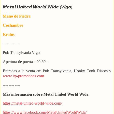
𝙈𝙚𝙩𝙖𝙡 𝙐𝙣𝙞𝙩𝙚𝙙 𝙒𝙤𝙧𝙡𝙙 𝙒𝙞𝙙𝙚 (𝙑𝙞𝙜𝙤)
Mano de Piedra
Cochambre
Kratos
---- ---- ----
Pub Transylvania Vigo
Apertura de puertas: 20.30h
Entradas a la venta en: Pub Transylvania, Honky Tonk Discos y
www.itp-promotions.com
---- ---- ----
Más información sobre Metal United World Wide:
https://metal-united-world-wide.com/
https://www.facebook.com/MetalUnitedWorldWide/