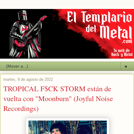
▼
martes, 9 de agosto de 2022
TROPICAL F$CK STORM están de
vuelta con "Moonburn" (Joyful Noise
Recordings)