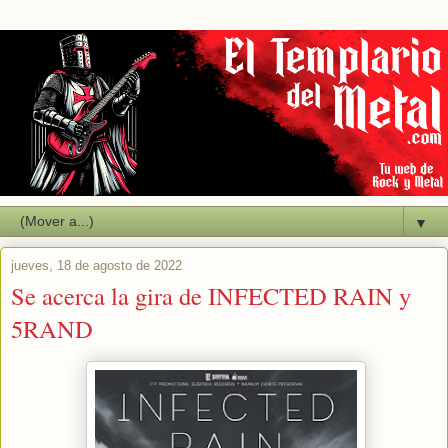
▼
jueves, 18 de agosto de 2022
Se acerca la gira de INFECTED RAIN y
5RAND