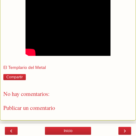
El Templario del Metal
Compartir
No hay comentarios:
Publicar un comentario
‹
›
Inicio