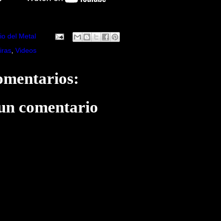
io del Metal
iras
,
Videos
omentarios:
 un comentario