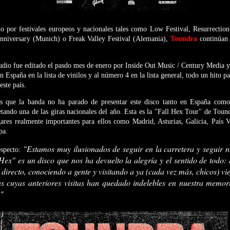
no por festivales europeos y nacionales tales como Low Festival, Resurrectio
nniversary (Munich) o Freak Valley Festival (Alemania),
Toundra
continúan
dio fue editado el pasdo mes de enero por Inside Out Music / Century Media y 
 España en la lista de vinilos y al número 4 en la lista general, todo un hito par
este país.
s que la banda no ha parado de presentar este disco tanto en España com
ando una de las giras nacionales del año. Esta es la "Fall Hex Tour" de Tound
gares realmente importantes para ellos como Madrid, Asturias, Galicia, País 
pa.
"Estamos muy ilusionados de seguir en la carretera y seguir n
especto:
Hex" es un disco que nos ha devuelto la alegría y el sentido de todo: e
directo, conociendo a gente y visitando a ya (cada vez más, chicos) vi
as cuyas anteriores visitas han quedado indelebles en nuestra mem
."