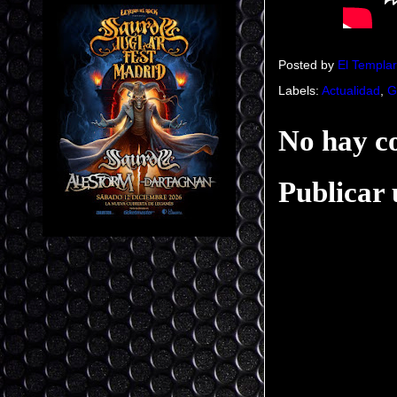
Posted by
El Templar
Labels:
Actualidad
,
G
No hay c
Publicar