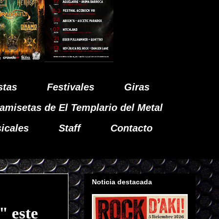
stas
Festivales
Giras
amisetas de El Templario del Metal
icales
Staff
Contacto
Noticia destacada
 este