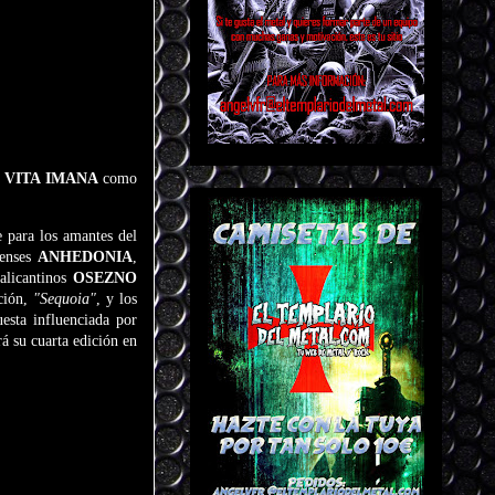
s
VITA IMANA
como
e para los amantes del
ienses
ANHEDONIA
,
alicantinos
OSEZNO
ción,
"Sequoia"
, y los
esta influenciada por
su cuarta edición en