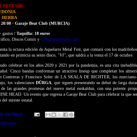
FEST VIII
HEDONIA
+ HERRA
· 20:00 · Garaje Beat Club (MURCIA)
 gastos
/ Taquilla: 18 euros
ráfico, Discos Comix y
Compralaentrada.com
ta la octava edición de Aquelarre Metal Fest, que contará con los madrileño
ntando en primicia su sexto disco,
"VI"
, que saldrá a la venta el 17 de octubre.
 pudo celebrar en los años 2020 y 2021 por la pandemia, es una cita ineludibl
spañol. Cinco bandas conforman un atractivo lineup que completan los almer
an Contreras y Francisco Soler de LA SKALA DE RICHTER, los murciano-
ajo, los valencianos
DÛRGA
, que siguen presentando su debut de larga dura
 de las grandes promesas del nuevo metal euskaldun, con una potente propu
EAD. Un evento que regresa a Garaje Beat Club para celebrar la que será 
 del sureste estatal.
io del Metal
estivales