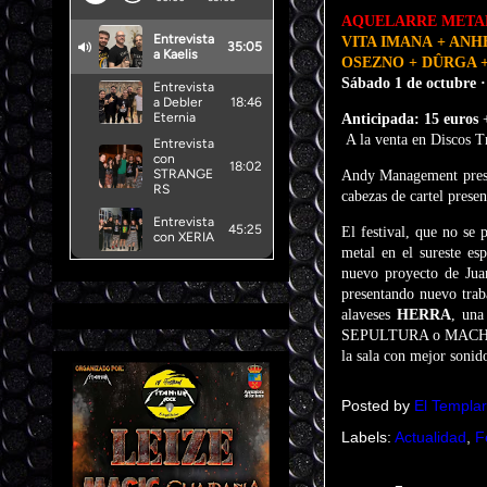
AQUELARRE METAL 
VITA IMANA + AN
OSEZNO + DÛRGA 
Sábado 1 de octubre 
Anticipada: 15 euros
+
A la venta en Discos T
Andy Management presen
cabezas de cartel prese
El festival, que no se
metal en el sureste e
nuevo proyecto de Ju
presentando nuevo trab
alaveses
HERRA
, una
SEPULTURA o MACHINE H
la sala con mejor sonido
Posted by
El Templar
Labels:
Actualidad
,
F