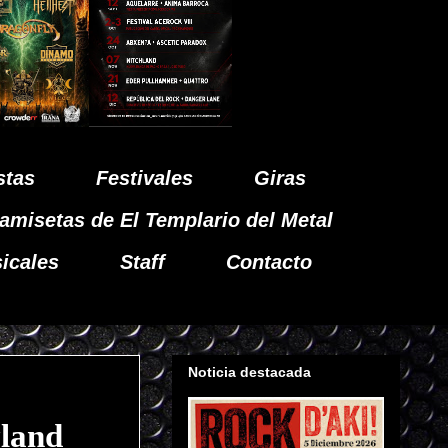
stas
Festivales
Giras
amisetas de El Templario del Metal
icales
Staff
Contacto
Noticia destacada
land