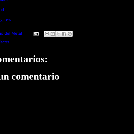
mmd
ypress
io del Metal
iscos
omentarios:
 un comentario