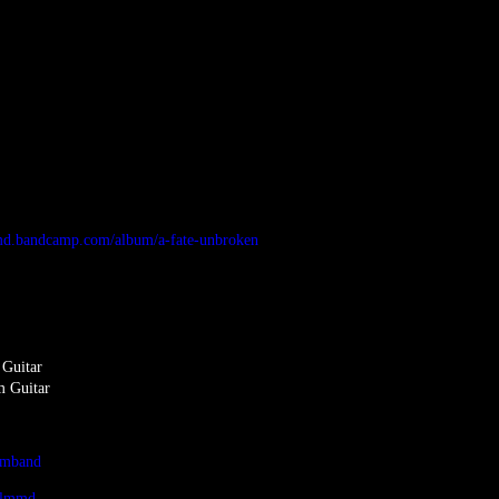
md.bandcamp.com/album/a-fate-unbroken
Guitar
m Guitar
lmband
ealmmd