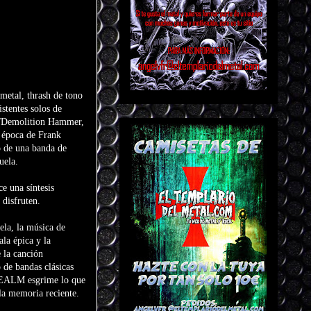
metal, thrash de tono
istentes solos de
yer/Demolition Hammer,
a época de Frank
to de una banda de
uela.
e una síntesis
 disfruten.
ela, la música de
la épica y la
e la canción
 de bandas clásicas
REALM esgrime lo que
la memoria reciente.