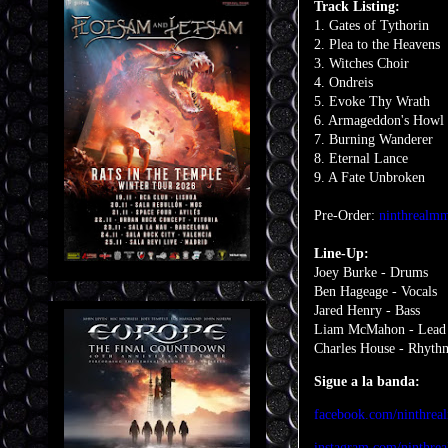
Track Listing:
1. Gates of Tythorin
2. Plea to the Heavens
3. Witches Choir
4. Ondreis
5. Evoke Thy Wrath
6. Armageddon's Howl
7. Burning Wanderer
8. Eternal Lance
9. A Fate Unbroken
Pre-Order:
ninthrealm
Line-Up:
Joey Burke - Drums
Ben Hageage - Vocals
Jared Henry - Bass
Liam McMahon - Lead 
Charles House - Rhyth
Sigue a la banda:
facebook.com/ninthrea
instagram.com/ninthr