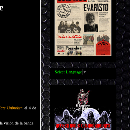
e
Select Language
▼
ate Unbroken
el 4 de
da visión de la banda.