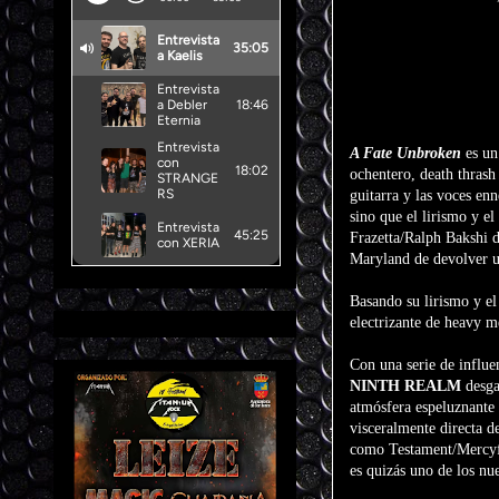
A Fate Unbroken
es un
ochentero, death thrash 
guitarra y las voces en
sino que el lirismo y el
Frazetta/Ralph Bakshi 
Maryland de devolver un
Basando su lirismo y e
electrizante de heavy m
Con una serie de influe
NINTH REALM
desga
atmósfera espeluznante d
visceralmente directa d
como Testament/Mercyf
es quizás uno de los n