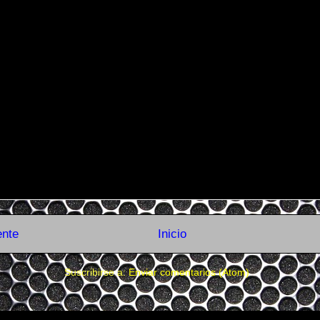
ente
Inicio
Suscribirse a:
Enviar comentarios (Atom)