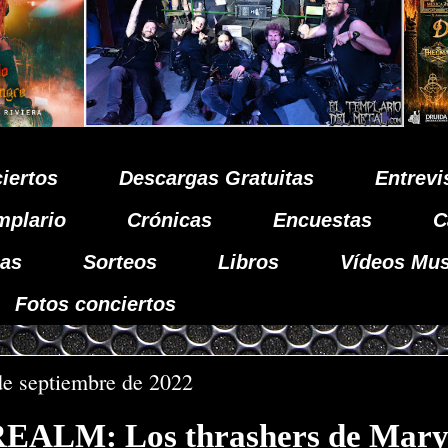
iertos
Descargas Gratuitas
Entrevi
mplario
Crónicas
Encuestas
C
as
Sorteos
Libros
Vídeos Mus
Fotos conciertos
de septiembre de 2022
EALM: Los thrashers de Mary