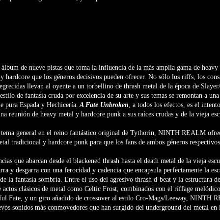
 álbum de nueve pistas que toma la influencia de la más amplia gama de heavy 
y hardcore que los géneros decisivos pueden ofrecer. No sólo los riffs, los cons
negrecidas llevan al oyente a un torbellino de thrash metal de la época de Sla
 estilo de fantasía cruda por excelencia de su arte y sus temas se remontan a un
de pura Espada y Hechicería.
A Fate Unbroken
, a todos los efectos, es el inten
a reunión de heavy metal y hardcore punk a sus raíces crudas y de la vieja esc
l tema general en el reino fantástico original de Tythorin, NINTH REALM ofrec
etal tradicional y hardcore punk para que los fans de ambos géneros respectivos
ncias que abarcan desde el blackened thrash hasta el death metal de la vieja escu
rra y desgarra con una ferocidad y cadencia que encapsula perfectamente la esca
e la fantasía sombría. Entre el uso del agresivo thrash d-beat y la estructura d
e actos clásicos de metal como Celtic Frost, combinados con el riffage melódico
ul Fate, y un giro añadido de crossover al estilo Cro-Mags/Leeway, NINTH 
uevos sonidos más conmovedores que han surgido del underground del metal en 