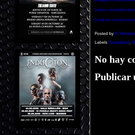
twitter.com/ninthreal
facebook.com/mercenar
Posted by
El Templar
Labels:
Actualidad
,
D
No hay c
Publicar