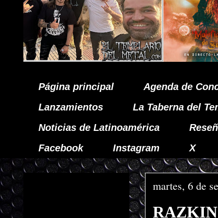
Página principal
Agenda de Conc
Lanzamientos
La Taberna del Te
Noticias de Latinoamérica
Reseñ
Facebook
Instagram
X
martes, 6 de s
RAZKIN es