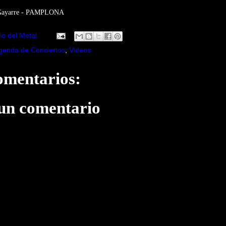
o Gayarre - PAMPLONA
io del Metal
genda de Conciertos
,
Videos
omentarios:
 un comentario