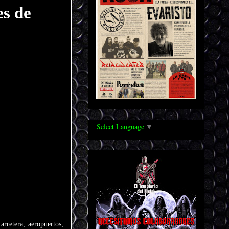
es de
Select Language
▼
arretera, aeropuertos,