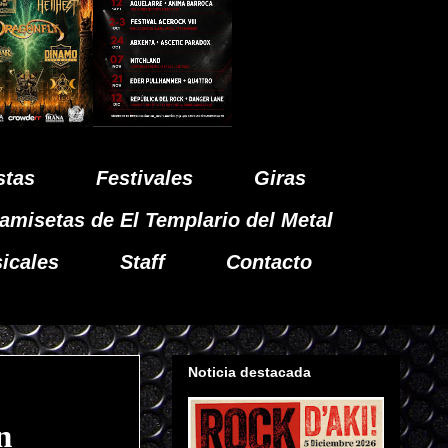
stas
Festivales
Giras
amisetas de El Templario del Metal
icales
Staff
Contacto
Noticia destacada
n