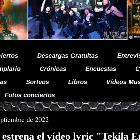
iertos
Descargas Gratuitas
Entrevi
mplario
Crónicas
Encuestas
C
as
Sorteos
Libros
Vídeos Mus
Fotos conciertos
eptiembre de 2022
trena el vídeo lyric "Tekila E