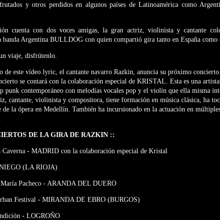
sfrutados y otros perdidos en algunos países de Latinoamérica como Argent
sión cuenta con dos voces amigas, la gran actriz, violinista y cantante 
 banda Argentina BULLDOG con quien compartió gira tanto en España como 
n viaje, disfrútenlo.
 de este vídeo lyric, el cantante navarro Razkin, anuncia su próximo concierto
cierto se contará con la colaboración especial de KRISTAL. Esta es una artist
p punk contemporáneo con melodías vocales pop y el violín que ella misma inte
iz, cantante, violinista y compositora, tiene formación en música clásica, ha to
e de la ópera en Medellín. También ha incursionado en la actuación en múltiple
.
IERTOS DE LA GIRA DE RAZKIN ::
a Caverna - MADRID con la colaboración especial de Kristal
ANIEGO (LA RIOJA)
que María Pacheco - ARANDA DEL DUERO
a Urban Festival - MIRANDA DE EBRO (BURGOS)
Fundición - LOGROÑO