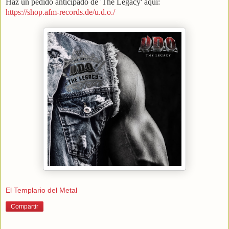
Haz un pedido anticipado de 'The Legacy' aquí:
https://shop.afm-records.de/u.d.o./
El Templario del Metal
Compartir