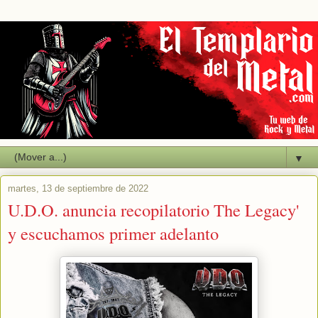
▼
martes, 13 de septiembre de 2022
U.D.O. anuncia recopilatorio The Legacy'
y escuchamos primer adelanto