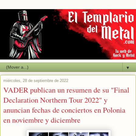
▼
miércoles, 28 de septiembre de 2022
VADER publican un resumen de su "Final
Declaration Northern Tour 2022" y
anuncian fechas de conciertos en Polonia
en noviembre y diciembre