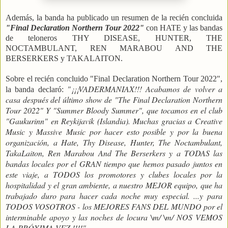
Además, la banda ha publicado un resumen de la recién concluida
"Final Declaration Northern Tour 2022"
con HATE y las bandas
de teloneros THY DISEASE, HUNTER, THE
NOCTAMBULANT, REN MARABOU AND THE
BERSERKERS y TAKALAITON.
Sobre el recién concluido "Final Declaration Northern Tour 2022",
"¡¡¡VADERMANIAX!!! Acabamos de volver a
la banda declaró:
casa después del último show de "The Final Declaration Northern
Tour 2022" Y "Summer Bloody Summer", que tocamos en el club
"Gaukurinn" en Reykijavik (Islandia). Muchas gracias a Creative
Music y Massive Music por hacer esto posible y por la buena
organización, a Hate, Thy Disease, Hunter, The Noctambulant,
TakaLaiton, Ren Marabou And The Berserkers y a TODAS las
bandas locales por el GRAN tiempo que hemos pasado juntos en
este viaje, a TODOS los promotores y clubes locales por la
hospitalidad y el gran ambiente, a nuestro MEJOR equipo, que ha
trabajado duro para hacer cada noche muy especial. ...y para
TODOS VOSOTROS - los MEJORES FANS DEL MUNDO por el
interminable apoyo y las noches de locura \m/ \m/ NOS VEMOS
LA PRÓXIMA VEZ !!!!"