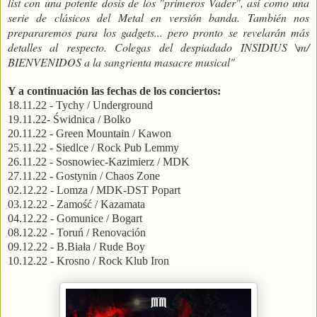
list con una potente dosis de los "primeros Vader", así como una
serie de clásicos del Metal en versión banda. También nos
prepararemos para los gadgets... pero pronto se revelarán más
detalles al respecto. Colegas del despiadado INSIDIUS \m/
BIENVENIDOS a la sangrienta masacre musical"
Y a continuación las fechas de los conciertos:
18.11.22 - Tychy / Underground
19.11.22- Świdnica / Bolko
20.11.22 - Green Mountain / Kawon
25.11.22 - Siedlce / Rock Pub Lemmy
26.11.22 - Sosnowiec-Kazimierz / MDK
27.11.22 - Gostynin / Chaos Zone
02.12.22 - Lomza / MDK-DST Popart
03.12.22 - Zamość / Kazamata
04.12.22 - Gomunice / Bogart
08.12.22 - Toruń / Renovación
09.12.22 - B.Biała / Rude Boy
10.12.22 - Krosno / Rock Klub Iron