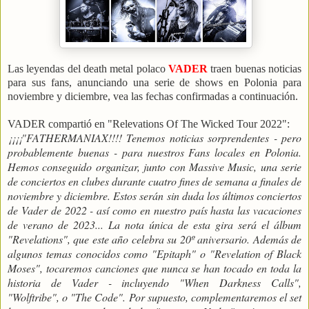
Las leyendas del death metal polaco
VADER
traen buenas noticias
para sus fans, anunciando una serie de shows en Polonia para
noviembre y diciembre, vea las fechas confirmadas a continuación.
VADER compartió en "Relevations Of The Wicked Tour 2022":
¡¡¡¡"FATHERMANIAX!!!! Tenemos noticias sorprendentes - pero
probablemente buenas - para nuestros Fans locales en Polonia.
Hemos conseguido organizar, junto con Massive Music, una serie
de conciertos en clubes durante cuatro fines de semana a finales de
noviembre y diciembre. Estos serán sin duda los últimos conciertos
de Vader de 2022 - así como en nuestro país hasta las vacaciones
de verano de 2023... La nota única de esta gira será el álbum
"Revelations", que este año celebra su 20º aniversario. Además de
algunos temas conocidos como "Epitaph" o "Revelation of Black
Moses", tocaremos canciones que nunca se han tocado en toda la
historia de Vader - incluyendo "When Darkness Calls",
"Wolftribe", o "The Code". Por supuesto, complementaremos el set