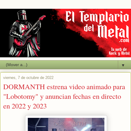
▼
viernes, 7 de octubre de 2022
DORMANTH estrena video animado para
"Lobotomy" y anuncian fechas en directo
en 2022 y 2023