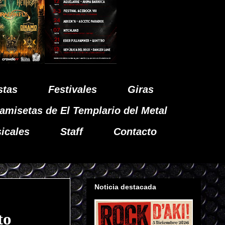
stas
Festivales
Giras
amisetas de El Templario del Metal
icales
Staff
Contacto
Noticia destacada
to