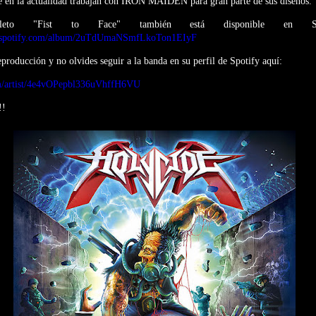
ue en la actualidad trabajan con IRON MAIDEN para gran parte de sus diseños.
eto "Fist to Face" también está disponible en S
en.spotify.com/album/2uTdUmaNSmfLkoTon1EIyF
eproducción y no olvides seguir a la banda en su perfil de Spotify aquí:
com/artist/4e4vOPepbl336uVhffH6VU
!!