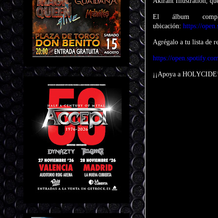
Akirant Illustration, q
El álbum compl
ubicación:
https://op
Agrégalo a tu lista de r
https://open.spotify.
¡¡Apoya a HOLYCIDE