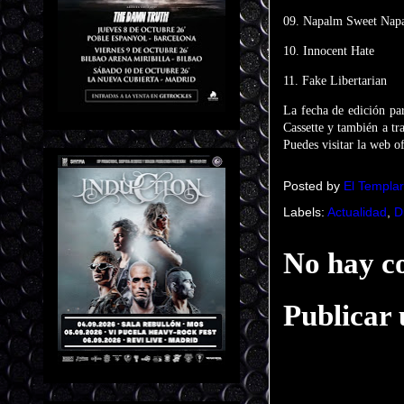
09. Napalm Sweet Nap
10. Innocent Hate
11. Fake Libertarian
La fecha de edición pa
Cassette y también a tr
Puedes visitar la web
Posted by
El Templar
Labels:
Actualidad
,
D
No hay c
Publicar