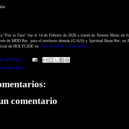
alm
ra "Fist to Face" fue el 14 de Febrero de 2020 a través de Xtreem Music en
avés de MDD Rec. para el territorio alemán (G/A/S) y Spiritual Beast Rec. en 
 oficial de HOLYCIDE en
www.facebook.com/holycide
io del Metal
iscos
,
Videos
omentarios:
 un comentario