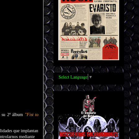
Select Language
▼
do su 2º álbum
"Fist to
alidades que implantan
controlarnos mediante