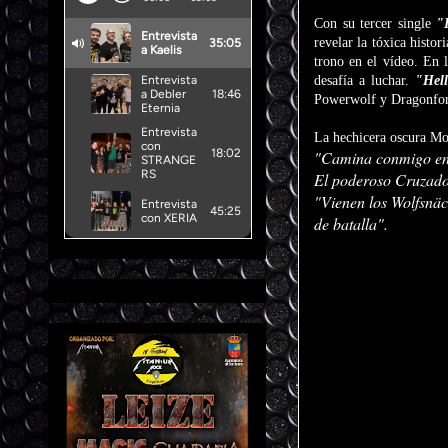
Con su tercer single
"
revelar la tóxica histo
trono en el vídeo. En 
desafía a luchar.
"Hell
Powerwolf y Dragonfor
La hechicera oscura Mo
"Camina conmigo en e
El poderoso Cruzado
"Vienen los Wolfsnäc
de batalla".