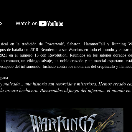
usical en la tradición de Powerwolf, Sabaton, HammerFall y Running
os de batalla en 2018. Reunieron a sus Warriors en todo el mundo y entraron e
021 en el número 13 con Revolution. Reunidos en los salones dorados del 
buno romano, un vikingo salvaje, un noble cruzado y un marcial espartano- est
scapado del inframundo, luchado contra los monarcas del crepúsculo y llamado 
gana:
y malvada... una historia tan retorcida y misteriosa. Hemos creado ca
e la oscura hechicera. Bienvenidos al fuego del infierno... el mundo 