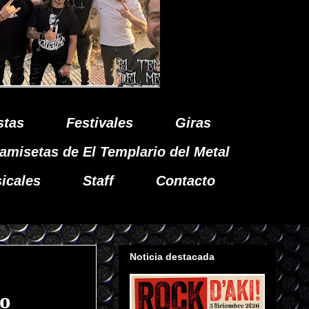
stas
Festivales
Giras
amisetas de El Templario del Metal
icales
Staff
Contacto
Noticia destacada
eo