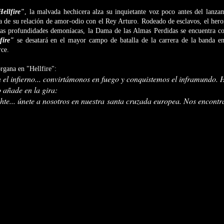
Hellfire"
, la malvada hechicera alza su inquietante voz poco antes del lanza
ria de su relación de amor-odio con el Rey Arturo. Rodeado de esclavos, el heroi
las profundidades demoníacas, la Dama de las Almas Perdidas se encuentra c
fire"
se desatará en el mayor campo de batalla de la carrera de la banda e
ce.
rgana en "Hellfire":
l infierno... convirtámonos en fuego y conquistemos el inframundo. 
 añade en la gira:
hte... únete a nosotros en nuestra santa cruzada europea. Nos encont