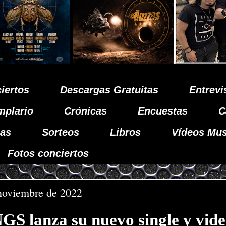
iertos
Descargas Gratuitas
Entrevi
mplario
Crónicas
Encuestas
C
as
Sorteos
Libros
Vídeos Mus
Fotos conciertos
 noviembre de 2022
 lanza su nuevo single y vid