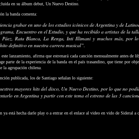
ncluida en su álbum debut, Un Nuevo Destino.
ión la banda comenta:
encia grabar en uno de los estudios icónicos de Argentina y de Latino
grama, Encuentro en el Estudio, y que ha recibido a artistas de la tal
 Páez, Rata Blanca, La Renga, Inti Illimani y muchos más, por lo
ito definitivo en nuestra carrera musical”.
 este lanzamiento, afirma que estrenará cada canción mensualmente antes de li
ge parte de la experiencia de la banda en el país trasandino, que tiene por obje
de la agrupación chilena.
nción publicada, los de Santiago señalan lo siguiente:
uestros mayores hits del disco, Un Nuevo Destino, por lo que no podí
ntarlo en Argentina y partir con este tema el estreno de las 3 cancio
n ya está hecha darle play o a entrar en el enlace al video en vido de Sideral a 