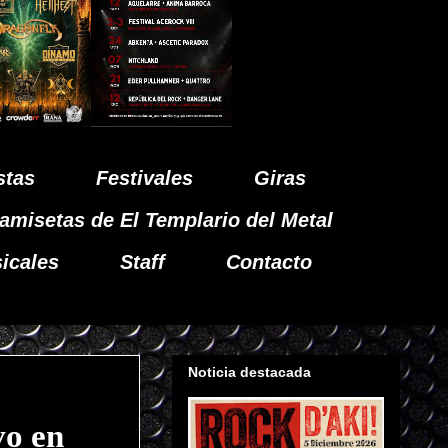
stas
Festivales
Giras
amisetas de El Templario del Metal
icales
Staff
Contacto
Noticia destacada
vo en