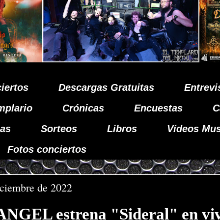
iertos
Descargas Gratuitas
Entrevi
mplario
Crónicas
Encuestas
C
as
Sorteos
Libros
Vídeos Mus
Fotos conciertos
iciembre de 2022
NGEL estrena "Sideral" en vi