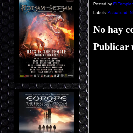
Posted by
El Templar
Labels:
Actualidad
,
N
No hay c
Publicar