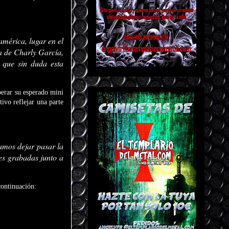
américa, lugar en el
la de Charly García,
 que sin duda esta
berar su esperado mini
tivo reflejar una parte
amos dejar pasar la
nes grabadas junto a
continuación: