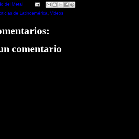
io del Metal
oticias de Latinoamérica
,
Videos
omentarios:
 un comentario