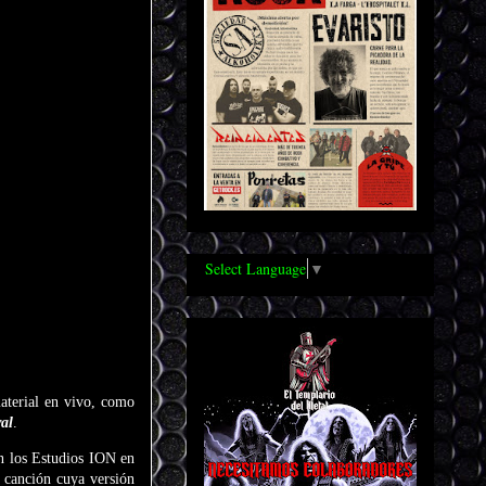
Select Language
▼
aterial en vivo, como
ral
.
en los Estudios ION en
a canción cuya versión