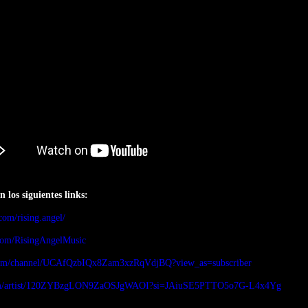
 los siguientes links:
com/rising.angel/
com/RisingAngelMusic
com/channel/UCAfQzbIQx8Zam3xzRqVdjBQ?view_as=subscriber
y.com/artist/120ZYBzgLON9ZaOSJgWAOI?si=JAiuSE5PTTO5o7G-L4x4Yg