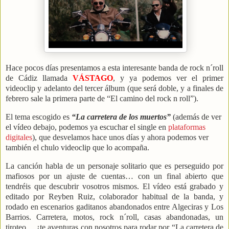
Hace pocos días presentamos a esta interesante banda de rock n´roll
de Cádiz llamada
VÁSTAGO
, y ya podemos ver el primer
videoclip y adelanto del tercer álbum (que será doble, y a finales de
febrero sale la primera parte de “El camino del rock n roll”).
El tema escogido es
“La carretera de los muertos”
(además de ver
el vídeo debajo, podemos ya escuchar el single en
plataformas
digitales
), que desvelamos hace unos días y ahora podemos ver
también el chulo videoclip que lo acompaña.
La canción habla de un personaje solitario que es perseguido por
mafiosos por un ajuste de cuentas… con un final abierto que
tendréis que descubrir vosotros mismos. El vídeo está grabado y
editado por Reyben Ruiz, colaborador habitual de la banda, y
rodado en escenarios gaditanos abandonados entre Algeciras y Los
Barrios. Carretera, motos, rock n´roll, casas abandonadas, un
tiroteo… ¿te aventuras con nosotros para rodar por “La carretera de