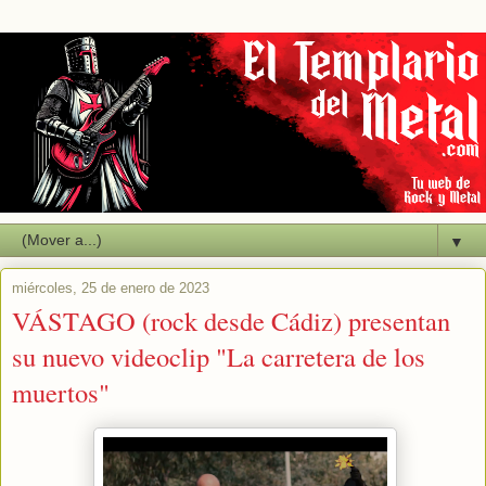
▼
miércoles, 25 de enero de 2023
VÁSTAGO (rock desde Cádiz) presentan
su nuevo videoclip "La carretera de los
muertos"