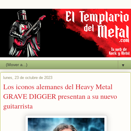
▼
lunes, 23 de octubre de 2023
Los iconos alemanes del Heavy Metal
GRAVE DIGGER presentan a su nuevo
guitarrista