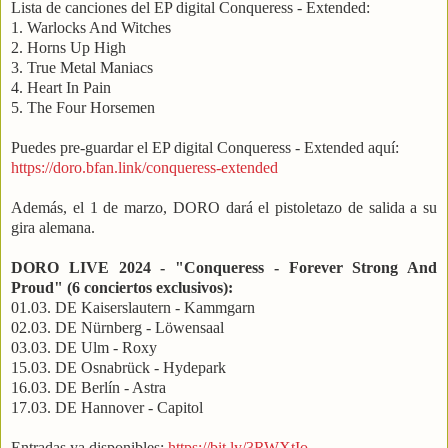
Lista de canciones del EP digital Conqueress - Extended:
1. Warlocks And Witches
2. Horns Up High
3. True Metal Maniacs
4. Heart In Pain
5. The Four Horsemen
Puedes pre-guardar el EP digital Conqueress - Extended aquí:
https://doro.bfan.link/conqueress-extended
Además, el 1 de marzo, DORO dará el pistoletazo de salida a su
gira alemana.
DORO LIVE 2024 -
"Conqueress - Forever Strong And
Proud" (6 conciertos exclusivos):
01.03. DE Kaiserslautern - Kammgarn
02.03. DE Nürnberg - Löwensaal
03.03. DE Ulm - Roxy
15.03. DE Osnabrück - Hydepark
16.03. DE Berlín - Astra
17.03. DE Hannover - Capitol
Entradas ya disponibles:
https://bit.ly/3RWXtIo