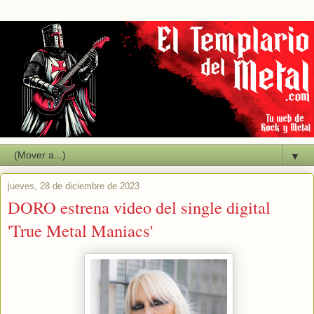
▼
jueves, 28 de diciembre de 2023
DORO estrena video del single digital
'True Metal Maniacs'